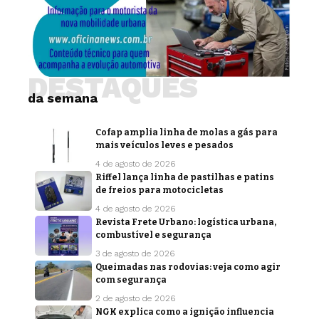
DESTAQUES
da semana
Cofap amplia linha de molas a gás para
mais veículos leves e pesados
4 de agosto de 2026
Riffel lança linha de pastilhas e patins
de freios para motocicletas
4 de agosto de 2026
Revista Frete Urbano: logística urbana,
combustível e segurança
3 de agosto de 2026
Queimadas nas rodovias: veja como agir
com segurança
2 de agosto de 2026
NGK explica como a ignição influencia