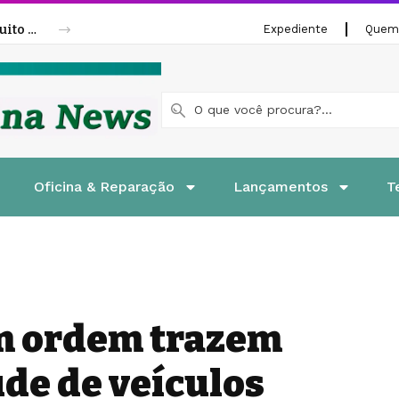
Fenatran 2026 abre credenciamento gratuito para visitantes
Expediente
Quem
Oficina & Reparação
Lançamentos
T
em ordem trazem
úde de veículos