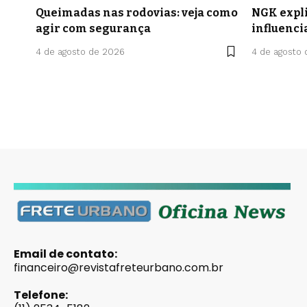
Queimadas nas rodovias: veja como
NGK expli
agir com segurança
influenci
4 de agosto de 2026
4 de agosto
Email de contato:
financeiro@revistafreteurbano.com.br
Telefone: