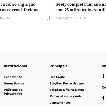
ca como a ignição
Geely completa um ano no
a os carros híbridos
com 25 mil veículos vend
 de 2026
4 de agosto de 2026
Institucional
Principais
Re
Expediente
Destaque
Quem Somos
Edições Frete Urbano
Re
Políticas de
Edições Oficina News
Privacidade
Motorista que cuida
Lançamentos