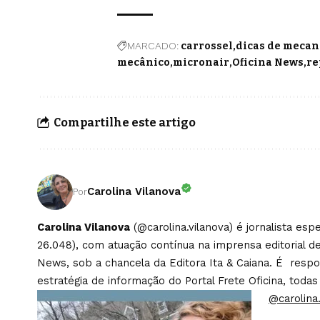
MARCADO:
carrossel
dicas de mecan
mecânico
micronair
Oficina News
re
Compartilhe este artigo
Carolina Vilanova
Por
Carolina Vilanova
(@carolina.vilanova) é jornalista es
26.048), com atuação contínua na imprensa editorial de
News, sob a chancela da Editora Ita & Caiana. É respons
estratégia de informação do Portal Frete Oficina, todas
@carolina.