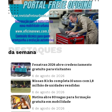
DESTAQUES
da semana
Fenatran 2026 abre credenciamento
gratuito para visitantes
6 de agosto de 2026
Nissan Kicks completa 10 anos com 1,8
milhão de unidades vendidas
6 de agosto de 2026
Motiva abre 80 vagas para formação
gratuita em mobilidade
6 de agosto de 2026