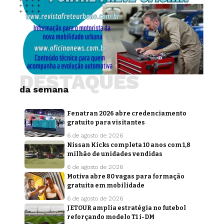
DESTAQUES
da semana
Fenatran 2026 abre credenciamento
gratuito para visitantes
6 de agosto de 2026
Nissan Kicks completa 10 anos com 1,8
milhão de unidades vendidas
6 de agosto de 2026
Motiva abre 80 vagas para formação
gratuita em mobilidade
6 de agosto de 2026
JETOUR amplia estratégia no futebol
reforçando modelo T1 i-DM