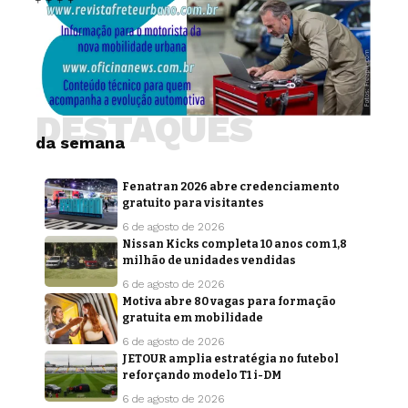
DESTAQUES
da semana
Fenatran 2026 abre credenciamento
gratuito para visitantes
6 de agosto de 2026
Nissan Kicks completa 10 anos com 1,8
milhão de unidades vendidas
6 de agosto de 2026
Motiva abre 80 vagas para formação
gratuita em mobilidade
6 de agosto de 2026
JETOUR amplia estratégia no futebol
reforçando modelo T1 i-DM
6 de agosto de 2026