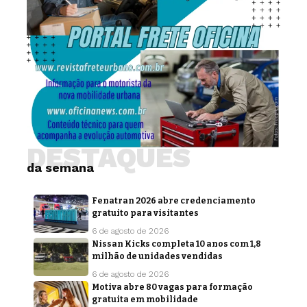
DESTAQUES
da semana
Fenatran 2026 abre credenciamento
gratuito para visitantes
6 de agosto de 2026
Nissan Kicks completa 10 anos com 1,8
milhão de unidades vendidas
6 de agosto de 2026
Motiva abre 80 vagas para formação
gratuita em mobilidade