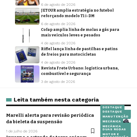
6 de agosto de 2026
JETOUR amplia estratégia no futebol
reforçando modelo T1 i-DM
6 de agosto de 2026
Cofap amplia linha de molas a gás para
mais veículos leves e pesados
4 de agosto de 2026
Riffel lança linha de pastilhas e patins
de freios para motocicletas
4 de agosto de 2026
Revista Frete Urbano: logística urbana,
combustível e segurança
3 de agosto de 2026
Leita também nesta categoria
DESTAQUE
DESTAQUE
MOTORISTA
Marelli alerta para revisão periódica
QUE CUIDA
MANUTENÇÃO
NOTÍCIAS
da bieleta da suspensão
MECÂNICA
PEÇAS E
MECÂNICA
ACESSÓRIOS
DUAS RODAS
1 de julho de 2026
MOTOR E