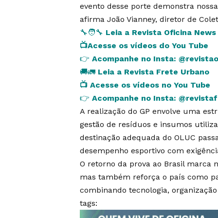
evento desse porte demonstra nossa
afirma João Vianney, diretor de Cole
🔧🧑‍🔧
Leia a Revista Oficina New
📺
Acesse os vídeos do You Tube
👉
Acompanhe no Insta:
@revista
🚚🚛
Leia a Revista Frete Urbano
📺
Acesse os vídeos no You Tube
👉
Acompanhe no Insta:
@revista
A realização do GP envolve uma estru
gestão de resíduos e insumos utiliz
destinação adequada do OLUC passa 
desempenho esportivo com exigênci
O retorno da prova ao Brasil marca 
mas também reforça o país como pa
combinando tecnologia, organização 
tags: