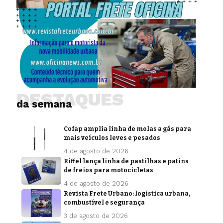
DESTAQUES
da semana
Cofap amplia linha de molas a gás para
mais veículos leves e pesados
4 de agosto de 2026
Riffel lança linha de pastilhas e patins
de freios para motocicletas
4 de agosto de 2026
Revista Frete Urbano: logística urbana,
combustível e segurança
3 de agosto de 2026