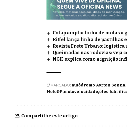
Cofap amplia linha de molas a 
Riffel lança linha de pastilhas 
Revista Frete Urbano: logístic
Queimadas nas rodovias: veja 
NGK explica como a ignição inf
MARCADO:
autódromo Ayrton Senna
MotoGP
motovelocidade
óleo lubrific
Compartilhe este artigo