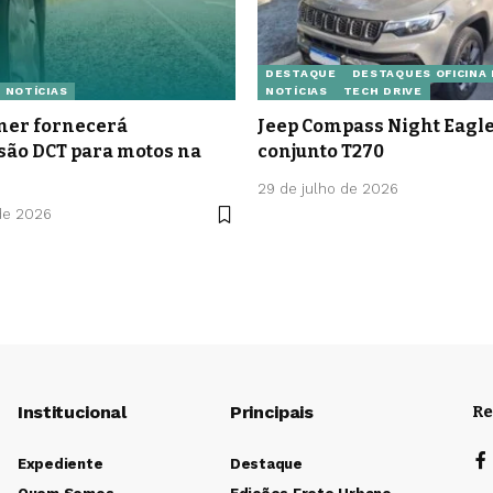
DESTAQUE
DESTAQUES OFICINA
NOTÍCIAS
NOTÍCIAS
TECH DRIVE
er fornecerá
Jeep Compass Night Eag
são DCT para motos na
conjunto T270
29 de julho de 2026
de 2026
Institucional
Principais
Re
Expediente
Destaque