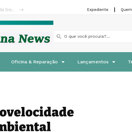
Riffel lança linha de pastilhas e patins de freios para motocicletas
Expediente
Quem
Oficina & Reparação
Lançamentos
T
tovelocidade
mbiental