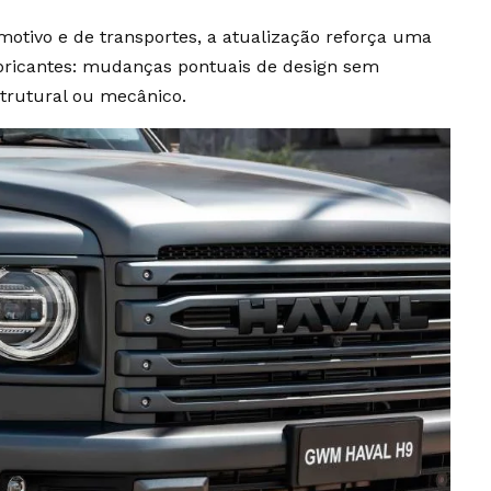
tivo e de transportes, a atualização reforça uma
bricantes: mudanças pontuais de design sem
trutural ou mecânico.