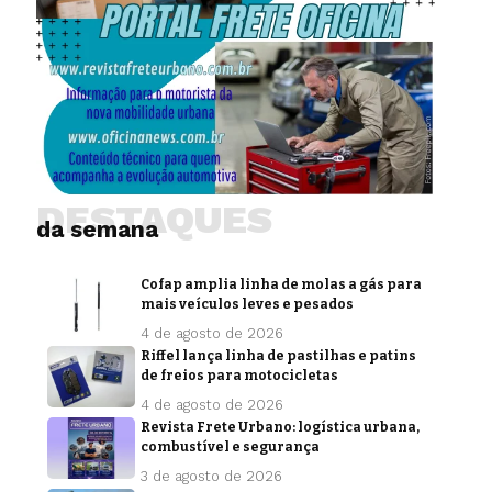
DESTAQUES
da semana
Cofap amplia linha de molas a gás para
mais veículos leves e pesados
4 de agosto de 2026
Riffel lança linha de pastilhas e patins
de freios para motocicletas
4 de agosto de 2026
Revista Frete Urbano: logística urbana,
combustível e segurança
3 de agosto de 2026