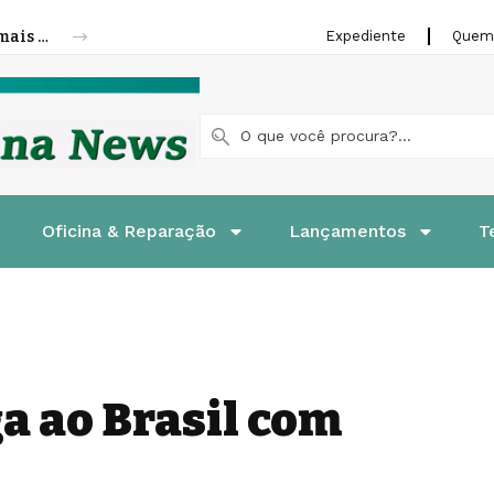
Cofap amplia linha de molas a gás para mais veículos leves e pesados
Expediente
Quem
Oficina & Reparação
Lançamentos
T
a ao Brasil com