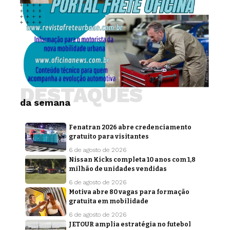
DESTAQUES
da semana
Fenatran 2026 abre credenciamento
gratuito para visitantes
6 de agosto de 2026
Nissan Kicks completa 10 anos com 1,8
milhão de unidades vendidas
6 de agosto de 2026
Motiva abre 80 vagas para formação
gratuita em mobilidade
6 de agosto de 2026
JETOUR amplia estratégia no futebol