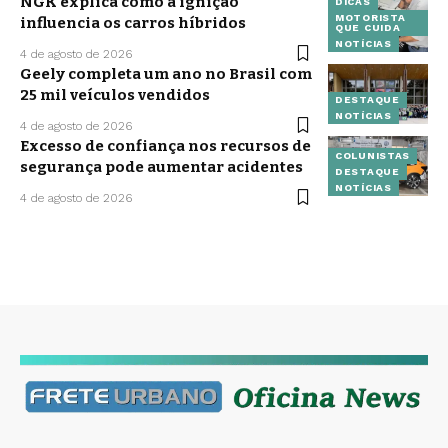
NGK explica como a ignição
DICAS
MOTORISTA
influencia os carros híbridos
QUE CUIDA
NOTÍCIAS
4 de agosto de 2026
Geely completa um ano no Brasil com
25 mil veículos vendidos
DESTAQUE
NOTÍCIAS
4 de agosto de 2026
Excesso de confiança nos recursos de
COLUNISTAS
segurança pode aumentar acidentes
DESTAQUE
NOTÍCIAS
4 de agosto de 2026