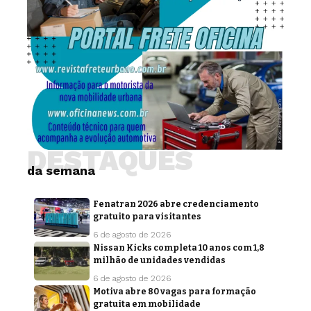
DESTAQUES
da semana
Fenatran 2026 abre credenciamento
gratuito para visitantes
6 de agosto de 2026
Nissan Kicks completa 10 anos com 1,8
milhão de unidades vendidas
6 de agosto de 2026
Motiva abre 80 vagas para formação
gratuita em mobilidade