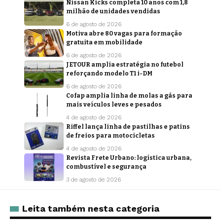
Nissan Kicks completa 10 anos com 1,8
milhão de unidades vendidas
6 de agosto de 2026
Motiva abre 80 vagas para formação
gratuita em mobilidade
6 de agosto de 2026
JETOUR amplia estratégia no futebol
reforçando modelo T1 i-DM
6 de agosto de 2026
Cofap amplia linha de molas a gás para
mais veículos leves e pesados
4 de agosto de 2026
Riffel lança linha de pastilhas e patins
de freios para motocicletas
4 de agosto de 2026
Revista Frete Urbano: logística urbana,
combustível e segurança
3 de agosto de 2026
Leita também nesta categoria