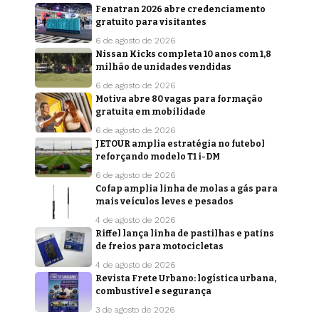
Fenatran 2026 abre credenciamento
gratuito para visitantes
6 de agosto de 2026
Nissan Kicks completa 10 anos com 1,8
milhão de unidades vendidas
6 de agosto de 2026
Motiva abre 80 vagas para formação
gratuita em mobilidade
6 de agosto de 2026
JETOUR amplia estratégia no futebol
reforçando modelo T1 i-DM
6 de agosto de 2026
Cofap amplia linha de molas a gás para
mais veículos leves e pesados
4 de agosto de 2026
Riffel lança linha de pastilhas e patins
de freios para motocicletas
4 de agosto de 2026
Revista Frete Urbano: logística urbana,
combustível e segurança
3 de agosto de 2026