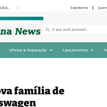
Nissan Kicks completa 10 anos com 1,8 milhão de unidades vendidas
Expediente
Quem
Oficina & Reparação
Lançamentos
T
va família de
kswagen