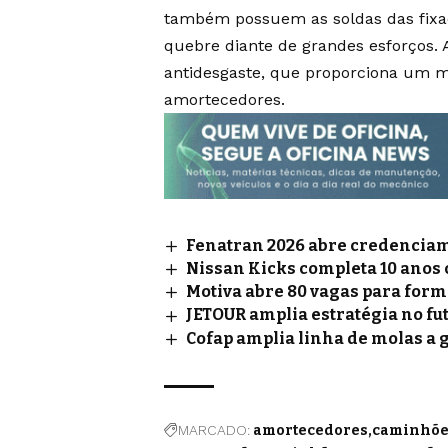
também possuem as soldas das fixaç
quebre diante de grandes esforços. 
antidesgaste, que proporciona um 
amortecedores.
Fenatran 2026 abre credenciame
Nissan Kicks completa 10 anos
Motiva abre 80 vagas para for
JETOUR amplia estratégia no fu
Cofap amplia linha de molas a 
MARCADO:
amortecedores
caminhões