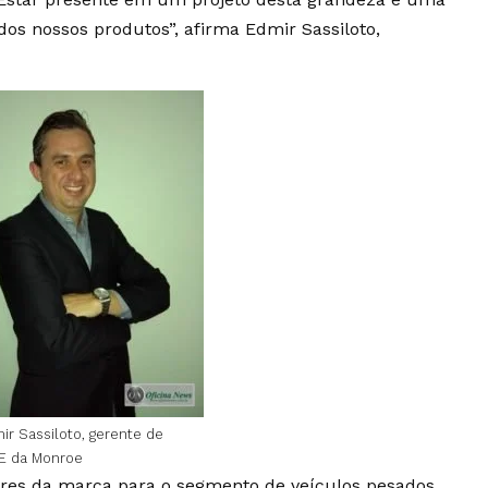
dos nossos produtos”, afirma Edmir Sassiloto,
ir Sassiloto, gerente de
E da Monroe
res da marca para o segmento de veículos pesados