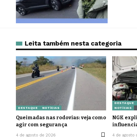
Leita também nesta categoria
DESTAQUE
DESTAQUE
NOTÍCIAS
NOTÍCIAS
Queimadas nas rodovias: veja como
NGK expli
agir com segurança
influenci
4 de agosto de 2026
4 de agosto