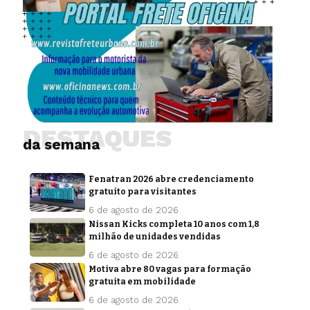
DESTAQUES
da semana
Fenatran 2026 abre credenciamento
gratuito para visitantes
6 de agosto de 2026
Nissan Kicks completa 10 anos com 1,8
milhão de unidades vendidas
6 de agosto de 2026
Motiva abre 80 vagas para formação
gratuita em mobilidade
6 de agosto de 2026