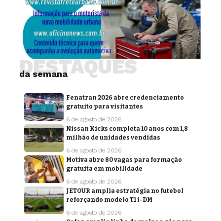
DESTAQUES
da semana
Fenatran 2026 abre credenciamento
gratuito para visitantes
6 de agosto de 2026
Nissan Kicks completa 10 anos com 1,8
milhão de unidades vendidas
6 de agosto de 2026
Motiva abre 80 vagas para formação
gratuita em mobilidade
6 de agosto de 2026
JETOUR amplia estratégia no futebol
reforçando modelo T1 i-DM
6 de agosto de 2026