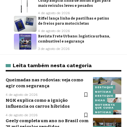
Cofap amplia linha de molas a gás para
mais veículos leves e pesados
4 de agosto de 2026
Riffel lança linha de pastilhas e patins
de freios para motocicletas
4 de agosto de 2026
Revista Frete Urbano: logística urbana,
combustível e segurança
3 de agosto de 2026
Leita também nesta categoria
Queimadas nas rodovias: veja como
agir com segurança
DESTAQUE
NOTÍCIAS
4 de agosto de 2026
DESTAQUE
NGK explica como a ignição
DICAS
MOTORISTA
influencia os carros híbridos
QUE CUIDA
NOTÍCIAS
4 de agosto de 2026
Geely completa um ano no Brasil com
25 mil veículos vendidos