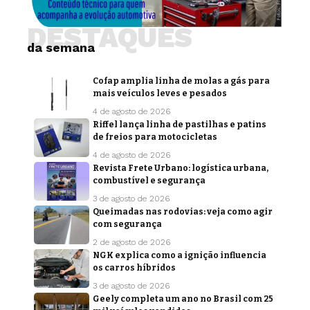
DESTAQUES
da semana
Cofap amplia linha de molas a gás para
mais veículos leves e pesados
4 de agosto de 2026
Riffel lança linha de pastilhas e patins
de freios para motocicletas
4 de agosto de 2026
Revista Frete Urbano: logística urbana,
combustível e segurança
3 de agosto de 2026
Queimadas nas rodovias: veja como agir
com segurança
2 de agosto de 2026
NGK explica como a ignição influencia
os carros híbridos
3 de agosto de 2026
Geely completa um ano no Brasil com 25