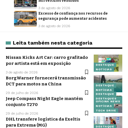
mil veículos vendidos
3 de agosto de 2026
Excesso de confiança nos recursos de
segurança pode aumentar acidentes
3 de agosto de 2026
Leita também nesta categoria
Nissan Kicks Art Car: carro grafitado
por artista está em exposição
DESTAQUE
NOTÍCIAS
3 de agosto de 2026
BorgWarner fornecerá transmissão
DCT para motos na China
DESTAQUE
NOTÍCIAS
29 de julho de 2026
DESTAQUE
Jeep Compass Night Eagle mantém
DESTAQUES
OFICINA NEWS
conjunto T270
NOTÍCIAS
TECH DRIVE
29 de julho de 2026
DHL transfere logística da Exeltis
para Extrema (MG)
DESTAQUE