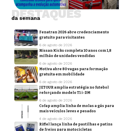
DESTAQUES
da semana
Fenatran 2026 abre credenciamento
gratuito para visitantes
6 de agosto de 2026
Nissan Kicks completa 10 anos com 1,8
milhão de unidades vendidas
6 de agosto de 2026
Motiva abre 80 vagas para formação
gratuita em mobilidade
6 de agosto de 2026
JETOUR amplia estratégia no futebol
reforçando modelo T1 i-DM
6 de agosto de 2026
Cofap amplia linha de molas a gás para
mais veículos leves e pesados
4 de agosto de 2026
Riffel lança linha de pastilhas e patins
de freios para motocicletas