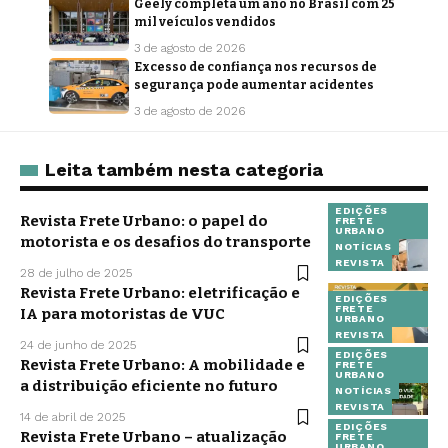
Geely completa um ano no Brasil com 25
mil veículos vendidos
3 de agosto de 2026
Excesso de confiança nos recursos de
segurança pode aumentar acidentes
3 de agosto de 2026
Leita também nesta categoria
EDIÇÕES
Revista Frete Urbano: o papel do
FRETE
URBANO
motorista e os desafios do transporte
NOTÍCIAS
REVISTA
28 de julho de 2025
Revista Frete Urbano: eletrificação e
EDIÇÕES
FRETE
IA para motoristas de VUC
URBANO
REVISTA
24 de junho de 2025
EDIÇÕES
Revista Frete Urbano: A mobilidade e
FRETE
URBANO
a distribuição eficiente no futuro
NOTÍCIAS
REVISTA
14 de abril de 2025
EDIÇÕES
Revista Frete Urbano – atualização
FRETE
URBANO