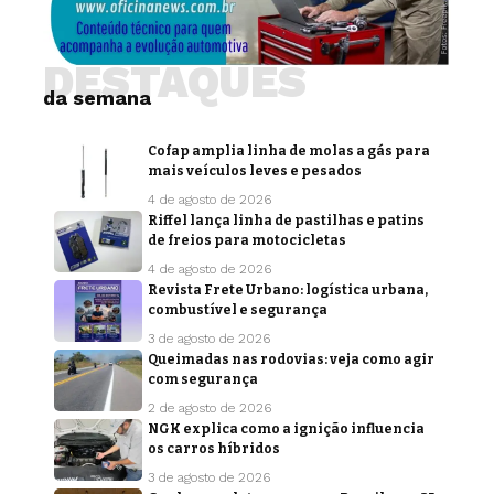
DESTAQUES
da semana
Cofap amplia linha de molas a gás para
mais veículos leves e pesados
4 de agosto de 2026
Riffel lança linha de pastilhas e patins
de freios para motocicletas
4 de agosto de 2026
Revista Frete Urbano: logística urbana,
combustível e segurança
3 de agosto de 2026
Queimadas nas rodovias: veja como agir
com segurança
2 de agosto de 2026
NGK explica como a ignição influencia
os carros híbridos
3 de agosto de 2026