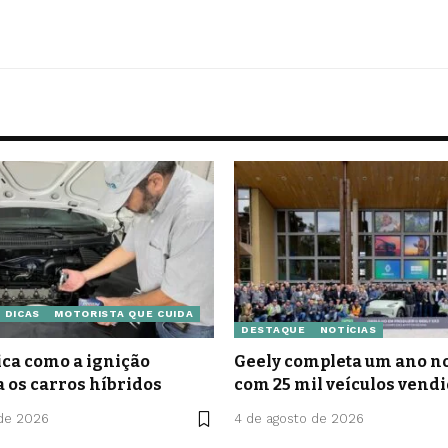
DICAS
MOTORISTA QUE CUIDA
DESTAQUE
NOTÍCIAS
ca como a ignição
Geely completa um ano no
a os carros híbridos
com 25 mil veículos vend
 de 2026
4 de agosto de 2026