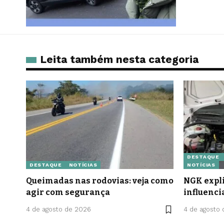
Leita também nesta categoria
DESTAQUE
DESTAQUE
NOTÍCIAS
NOTÍCIAS
Queimadas nas rodovias: veja como
NGK expli
agir com segurança
influenci
4 de agosto de 2026
4 de agosto