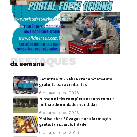
DESTAQUES
da semana
Fenatran 2026 abre credenciamento
gratuito para visitantes
6 de agosto de 2026
Nissan Kicks completa 10 anos com 1,8
milhão de unidades vendidas
6 de agosto de 2026
Motiva abre 80 vagas para formação
gratuita em mobilidade
6 de agosto de 2026