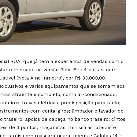
ecial RUA, que já tem a experiência de vendas com o
tar o mercado na versão Palio Fire 4 portas, com
ível (Nota A no Inmetro), por R$ 33.080,00.
os exclusivos e vários equipamentos que se somam aos
o mais atraente e completo, como ar-condicionado;
ianteiros; travas elétricas; predisposição para rádio;
nstrumentos com conta-giros; limpador e lavador do
o traseiro; apoios de cabeça no banco traseiro; cintos
teis de 3 pontos; maçanetas, minissaias laterais e
ulo; faróis com máscara negra; pneus e Calotas 14”;