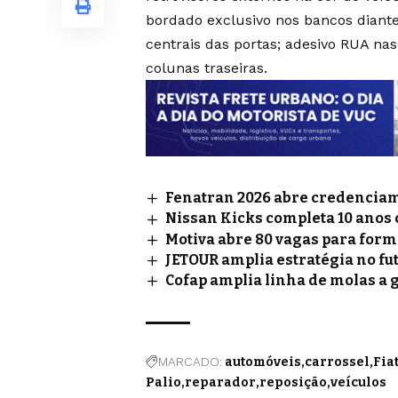
bordado exclusivo nos bancos diante
centrais das portas; adesivo RUA nas
colunas traseiras.
Fenatran 2026 abre credenciame
Nissan Kicks completa 10 anos
Motiva abre 80 vagas para for
JETOUR amplia estratégia no fu
Cofap amplia linha de molas a 
MARCADO:
automóveis
carrossel
Fia
Palio
reparador
reposição
veículos