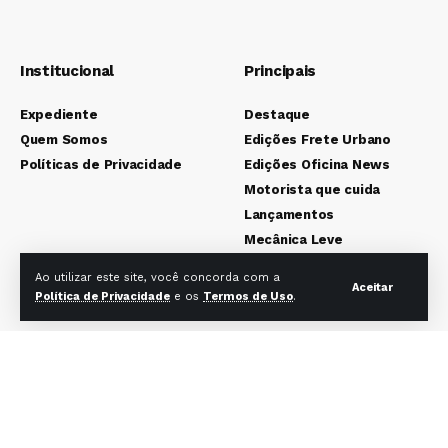
Institucional
Principais
Expediente
Destaque
Quem Somos
Edições Frete Urbano
Políticas de Privacidade
Edições Oficina News
Motorista que cuida
Lançamentos
Mecânica Leve
Mecânica Pesada
Ao utilizar este site, você concorda com a
Aceitar
Colunistas
Política de Privacidade
e os
Termos de Uso
.
Redes sociais Frete Urbano
Redes sociais Oficina News