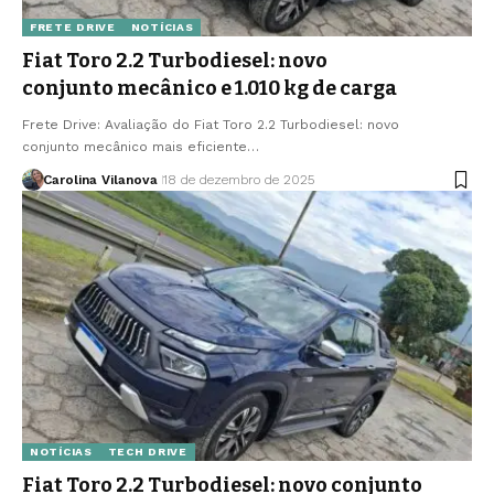
FRETE DRIVE
NOTÍCIAS
Fiat Toro 2.2 Turbodiesel: novo
conjunto mecânico e 1.010 kg de carga
Frete Drive: Avaliação do Fiat Toro 2.2 Turbodiesel: novo
conjunto mecânico mais eficiente…
Carolina Vilanova
18 de dezembro de 2025
NOTÍCIAS
TECH DRIVE
Fiat Toro 2.2 Turbodiesel: novo conjunto