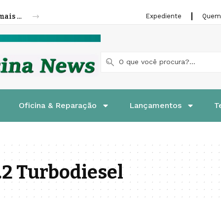
Cofap amplia linha de molas a gás para mais veículos leves e pesados
Expediente
Quem
Oficina & Reparação
Lançamentos
T
.2 Turbodiesel