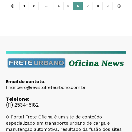
1
2
…
4
5
6
7
8
9
Email de contato:
financeiro@revistafreteurbano.com.br
Telefone:
(11) 2534-5182
O Portal Frete Oficina é um site de conteúdo
especializado em transporte urbano de carga e
manutenção automotiva, resultado da fusão dos sites