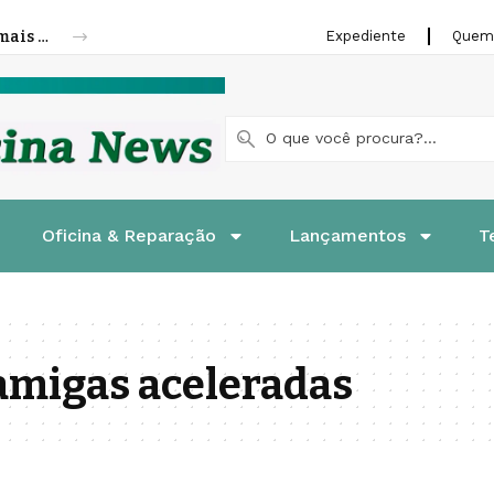
Cofap amplia linha de molas a gás para mais veículos leves e pesados
Expediente
Quem
Oficina & Reparação
Lançamentos
T
amigas aceleradas