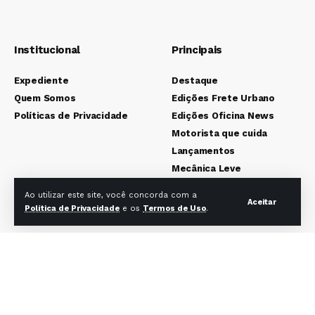
Institucional
Principais
Expediente
Destaque
Quem Somos
Edições Frete Urbano
Políticas de Privacidade
Edições Oficina News
Motorista que cuida
Lançamentos
Mecânica Leve
Mecânica Pesada
Ao utilizar este site, você concorda com a
Aceitar
Colunistas
Política de Privacidade
e os
Termos de Uso
.
Redes sociais Frete Urbano
Redes sociais Oficina News