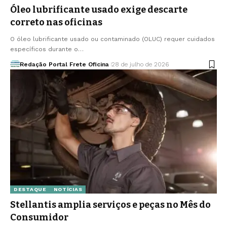
Óleo lubrificante usado exige descarte
correto nas oficinas
O óleo lubrificante usado ou contaminado (OLUC) requer cuidados
específicos durante o…
Redação Portal Frete Oficina
28 de julho de 2026
DESTAQUE
NOTÍCIAS
Stellantis amplia serviços e peças no Mês do
Consumidor