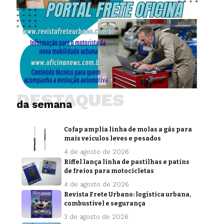
DESTAQUES
da semana
Cofap amplia linha de molas a gás para
mais veículos leves e pesados
4 de agosto de 2026
Riffel lança linha de pastilhas e patins
de freios para motocicletas
4 de agosto de 2026
Revista Frete Urbano: logística urbana,
combustível e segurança
3 de agosto de 2026