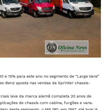
10 e 15% para este ano no segmento de “Large Vans”
des-Benz aposta nas vendas da Sprinter chassis-
erciais leve da marca alemã completa 20 anos de
plicações de chassis com cabina, furgões e vans.
elo deste segmento, o MB 180, em 1997, até hoje já