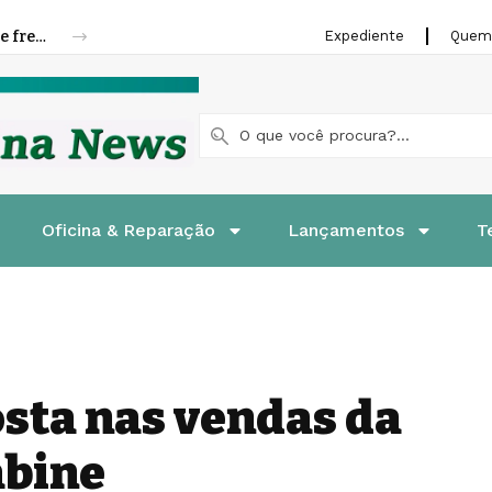
Riffel lança linha de pastilhas e patins de freios para motocicletas
Expediente
Quem
Oficina & Reparação
Lançamentos
T
sta nas vendas da
abine