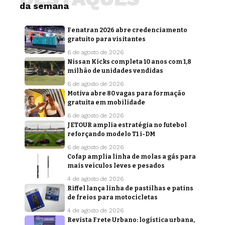
da semana
Fenatran 2026 abre credenciamento
gratuito para visitantes
6 de agosto de 2026
Nissan Kicks completa 10 anos com 1,8
milhão de unidades vendidas
6 de agosto de 2026
Motiva abre 80 vagas para formação
gratuita em mobilidade
6 de agosto de 2026
JETOUR amplia estratégia no futebol
reforçando modelo T1 i-DM
6 de agosto de 2026
Cofap amplia linha de molas a gás para
mais veículos leves e pesados
4 de agosto de 2026
Riffel lança linha de pastilhas e patins
de freios para motocicletas
4 de agosto de 2026
Revista Frete Urbano: logística urbana,