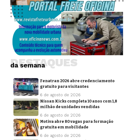
DESTAQUES
da semana
Fenatran 2026 abre credenciamento
gratuito para visitantes
6 de agosto de 2026
Nissan Kicks completa 10 anos com 1,8
milhão de unidades vendidas
6 de agosto de 2026
Motiva abre 80 vagas para formação
gratuita em mobilidade
6 de agosto de 2026