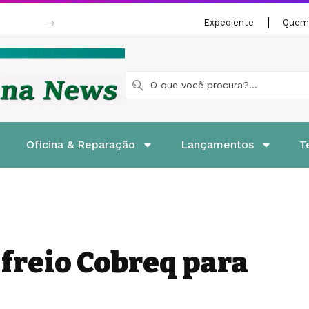
Nissan Kicks completa 10 anos com 1,8 milhão de unidades vendidas
Expediente
Quem
Oficina & Reparação
Lançamentos
T
 freio Cobreq para