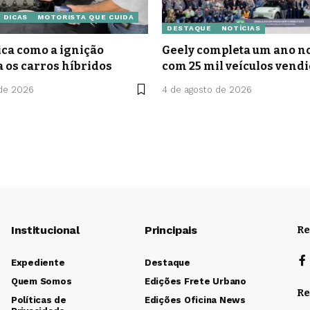
DICAS
MOTORISTA QUE CUIDA
DESTAQUE
NOTÍCIAS
ca como a ignição
Geely completa um ano no
a os carros híbridos
com 25 mil veículos vend
 de 2026
4 de agosto de 2026
Institucional
Principais
Re
Expediente
Destaque
Quem Somos
Edições Frete Urbano
Re
Políticas de
Edições Oficina News