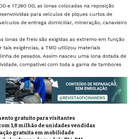
OD e 17.260 OD, as lonas colocadas na reposição
senvolvidas para veículos de piques curtos de
eículos de entrega domiciliar, mineração, canavieiro
as lonas de freio são exigidas ao extremo em função
 tais exigências, a TMD utilizou materiais
 linha de pesados. Assim nasceu uma lona dotada de
sividade, compatível com toda a gama de tambores
nto gratuito para visitantes
 com 1,8 milhão de unidades vendidas
mação gratuita em mobilidade