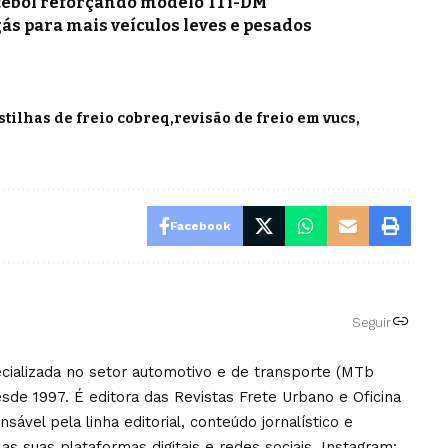
tebol reforçando modelo T1 i-DM
gás para mais veículos leves e pesados
stilhas de freio cobreq
revisão de freio em vucs
Facebook
Seguir
pecializada no setor automotivo e de transporte (MTb
sde 1997. É editora das Revistas Frete Urbano e Oficina
ável pela linha editorial, conteúdo jornalístico e
 as suas plataformas digitais e redes sociais. Instagram: