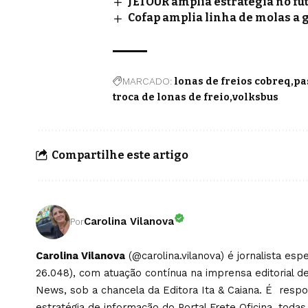
JETOUR amplia estratégia no fu
Cofap amplia linha de molas a 
MARCADO:
lonas de freios cobreq
pa
troca de lonas de freio
volksbus
Compartilhe este artigo
Carolina Vilanova
Por
Carolina Vilanova
(@carolina.vilanova) é jornalista es
26.048), com atuação contínua na imprensa editorial de
News, sob a chancela da Editora Ita & Caiana. É respons
estratégia de informação do Portal Frete Oficina, todas