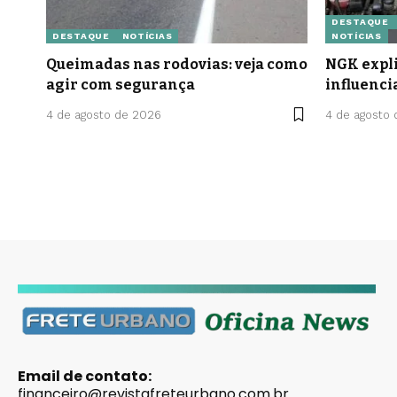
DESTAQUE
DESTAQUE
NOTÍCIAS
NOTÍCIAS
Queimadas nas rodovias: veja como
NGK expli
agir com segurança
influenci
4 de agosto de 2026
4 de agosto
Email de contato:
financeiro@revistafreteurbano.com.br