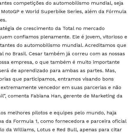
antes competições do automobilismo mundial, seja
 MotoGP e World Superbike Series, além da Fórmula
es.
ratégia de crescimento da Total no mercado
 quem confiamos plenamente. Ele é jovem, vitorioso e
tantes do automobilismo mundial. Acreditamos que
tal no Brasil. Cesar também já correu com as nossas
ossa empresa, o que também é muito importante
 será de aprendizado para ambas as partes. Mas,
orias que participamos, entramos visando bons
co extremamente vencedor em suas parcerias e não
il”, comenta Fabiana Han, gerente de Marketing da
aos melhores pilotos e equipes pelo mundo, haja
pa da Formula 1, como fornecedora e parceira oficial
o da Williams, Lotus e Red Bull, apenas para citar