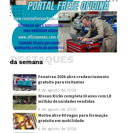
DESTAQUES
da semana
Fenatran 2026 abre credenciamento
gratuito para visitantes
6 de agosto de 2026
Nissan Kicks completa 10 anos com 1,8
milhão de unidades vendidas
6 de agosto de 2026
Motiva abre 80 vagas para formação
gratuita em mobilidade
6 de agosto de 2026