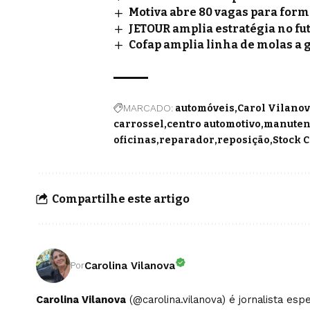
Motiva abre 80 vagas para for
JETOUR amplia estratégia no fu
Cofap amplia linha de molas a 
MARCADO:
automóveis
Carol Vilanov
carrossel
centro automotivo
manuten
oficinas
reparador
reposição
Stock 
Compartilhe este artigo
Carolina Vilanova
Por
Carolina Vilanova
(@carolina.vilanova) é jornalista es