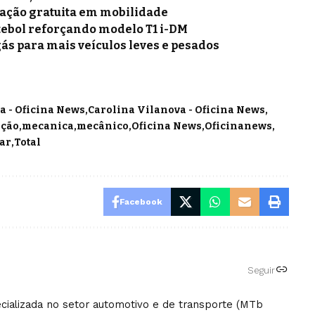
mação gratuita em mobilidade
tebol reforçando modelo T1 i-DM
gás para mais veículos leves e pesados
a - Oficina News
Carolina Vilanova - Oficina News
ção
mecanica
mecânico
Oficina News
Oficinanews
Car
Total
Facebook
Seguir
pecializada no setor automotivo e de transporte (MTb