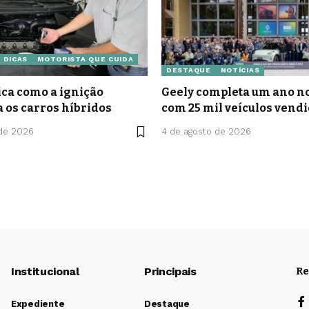
DICAS
MOTORISTA QUE CUIDA
DESTAQUE
NOTÍCIAS
ca como a ignição
Geely completa um ano no
a os carros híbridos
com 25 mil veículos vend
 de 2026
4 de agosto de 2026
Institucional
Principais
Re
Expediente
Destaque