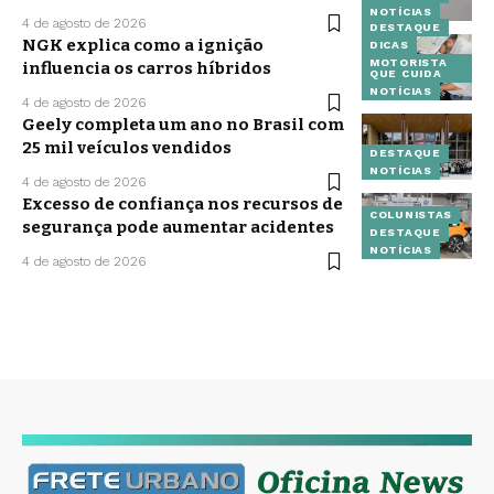
NOTÍCIAS
4 de agosto de 2026
DESTAQUE
NGK explica como a ignição
DICAS
MOTORISTA
influencia os carros híbridos
QUE CUIDA
NOTÍCIAS
4 de agosto de 2026
Geely completa um ano no Brasil com
25 mil veículos vendidos
DESTAQUE
NOTÍCIAS
4 de agosto de 2026
Excesso de confiança nos recursos de
COLUNISTAS
segurança pode aumentar acidentes
DESTAQUE
NOTÍCIAS
4 de agosto de 2026