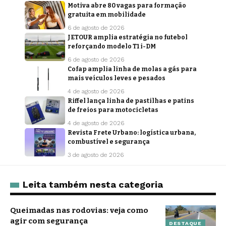
Motiva abre 80 vagas para formação
gratuita em mobilidade
6 de agosto de 2026
JETOUR amplia estratégia no futebol
reforçando modelo T1 i-DM
6 de agosto de 2026
Cofap amplia linha de molas a gás para
mais veículos leves e pesados
4 de agosto de 2026
Riffel lança linha de pastilhas e patins
de freios para motocicletas
4 de agosto de 2026
Revista Frete Urbano: logística urbana,
combustível e segurança
3 de agosto de 2026
Leita também nesta categoria
Queimadas nas rodovias: veja como
agir com segurança
DESTAQUE