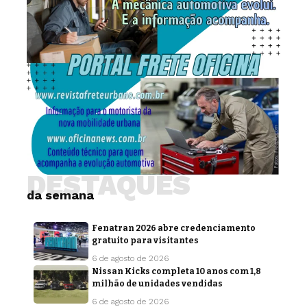
DESTAQUES
da semana
Fenatran 2026 abre credenciamento
gratuito para visitantes
6 de agosto de 2026
Nissan Kicks completa 10 anos com 1,8
milhão de unidades vendidas
6 de agosto de 2026