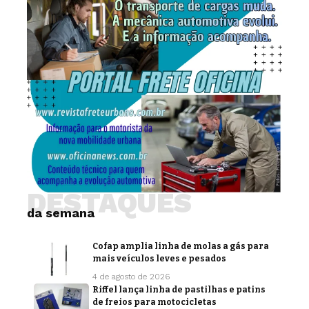
DESTAQUES
da semana
Cofap amplia linha de molas a gás para
mais veículos leves e pesados
4 de agosto de 2026
Riffel lança linha de pastilhas e patins
de freios para motocicletas