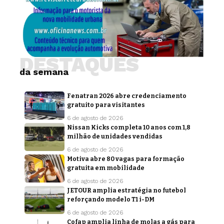
DESTAQUES
da semana
Fenatran 2026 abre credenciamento
gratuito para visitantes
6 de agosto de 2026
Nissan Kicks completa 10 anos com 1,8
milhão de unidades vendidas
6 de agosto de 2026
Motiva abre 80 vagas para formação
gratuita em mobilidade
6 de agosto de 2026
JETOUR amplia estratégia no futebol
reforçando modelo T1 i-DM
6 de agosto de 2026
Cofap amplia linha de molas a gás para