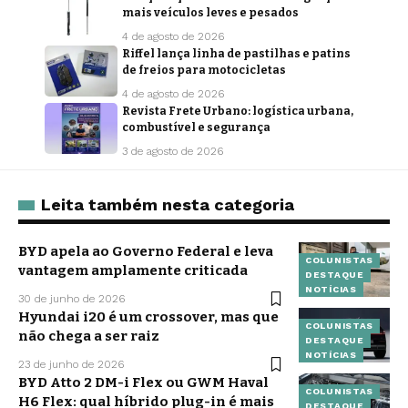
mais veículos leves e pesados
4 de agosto de 2026
Riffel lança linha de pastilhas e patins
de freios para motocicletas
4 de agosto de 2026
Revista Frete Urbano: logística urbana,
combustível e segurança
3 de agosto de 2026
Leita também nesta categoria
BYD apela ao Governo Federal e leva
COLUNISTAS
vantagem amplamente criticada
DESTAQUE
NOTÍCIAS
30 de junho de 2026
Hyundai i20 é um crossover, mas que
COLUNISTAS
não chega a ser raiz
DESTAQUE
NOTÍCIAS
23 de junho de 2026
BYD Atto 2 DM-i Flex ou GWM Haval
COLUNISTAS
H6 Flex: qual híbrido plug-in é mais
DESTAQUE