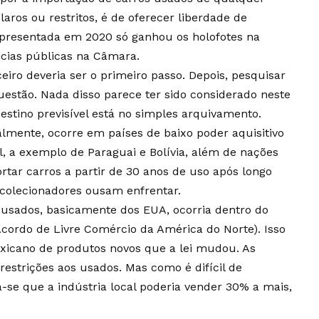
laros ou restritos, é de oferecer liberdade de
apresentada em 2020 só ganhou os holofotes na
cias públicas na Câmara.
iro deveria ser o primeiro passo. Depois, pesquisar
estão. Nada disso parece ter sido considerado neste
stino previsível está no simples arquivamento.
lmente, ocorre em países de baixo poder aquisitivo
l, a exemplo de Paraguai e Bolívia, além de nações
ortar carros a partir de 30 anos de uso após longo
 colecionadores ousam enfrentar.
 usados, basicamente dos EUA, ocorria dentro do
 Acordo de Livre Comércio da América do Norte). Isso
exicano de produtos novos que a lei mudou. As
strições aos usados. Mas como é difícil de
ma-se que a indústria local poderia vender 30% a mais,