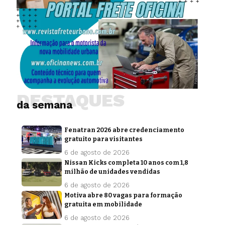
DESTAQUES
da semana
Fenatran 2026 abre credenciamento
gratuito para visitantes
6 de agosto de 2026
Nissan Kicks completa 10 anos com 1,8
milhão de unidades vendidas
6 de agosto de 2026
Motiva abre 80 vagas para formação
gratuita em mobilidade
6 de agosto de 2026