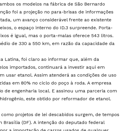
 ambos os modelos na fábrica de São Bernardo
ção foi a projeção no para-brisas de informações
ada, um avanço considerável frente ao existente
eixos, o espaço interno do ID.3 surpreende. Porta-
ixos é igual, mas o porta-malas oferece 543 litros.
 médio de 330 a 550 km, em razão da capacidade da
a Latina, foi claro ao informar que, além da
elos importados, continuará a investir aqui em
m usar etanol. Assim atenderá as condições de uso
idas em 80% no ciclo do poço à roda. A empresa
io de engenharia local. E assinou uma parceria com
hidrogênio, este obtido por reformador de etanol.
como projetos de lei descabidos surgem, de tempos
 Brasília (DF). A intenção do deputado federal
por a importação de carros usados de qualquer