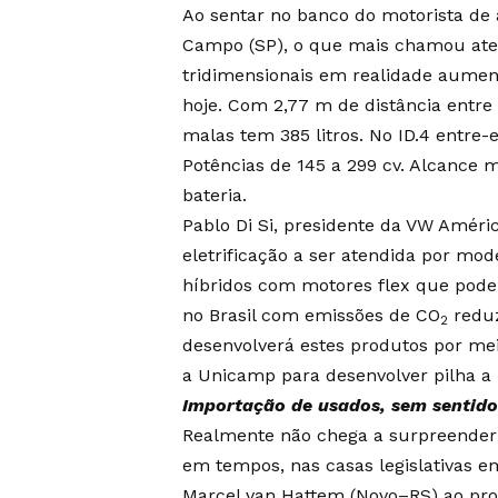
Ao sentar no banco do motorista de
Campo (SP), o que mais chamou aten
tridimensionais em realidade aument
hoje. Com 2,77 m de distância entre 
malas tem 385 litros. No ID.4 entre-e
Potências de 145 a 299 cv. Alcance
bateria.
Pablo Di Si, presidente da VW Améric
eletrificação a ser atendida por mod
híbridos com motores flex que pode
no Brasil com emissões de CO
reduz
2
desenvolverá estes produtos por me
a Unicamp para desenvolver pilha a 
Importação de usados, sem sentido
Realmente não chega a surpreender 
em tempos, nas casas legislativas em
Marcel van Hattem (Novo–RS) ao pro