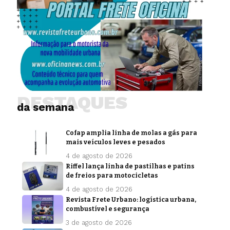
DESTAQUES
da semana
Cofap amplia linha de molas a gás para
mais veículos leves e pesados
4 de agosto de 2026
Riffel lança linha de pastilhas e patins
de freios para motocicletas
4 de agosto de 2026
Revista Frete Urbano: logística urbana,
combustível e segurança
3 de agosto de 2026