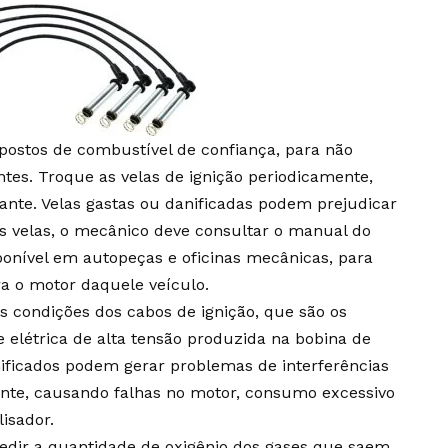
 postos de combustível de confiança, para não
ntes. Troque as velas de ignição periodicamente,
nte. Velas gastas ou danificadas podem prejudicar
s velas, o mecânico deve consultar o manual do
sponível em autopeças e oficinas mecânicas, para
ra o motor daquele veículo.
 as condições dos cabos de ignição, que são os
e elétrica de alta tensão produzida na bobina de
nificados podem gerar problemas de interferências
ente, causando falhas no motor, consumo excessivo
isador.
ir a quantidade de oxigênio dos gases que saem