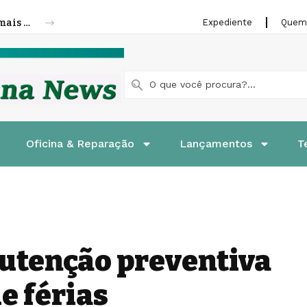
Cofap amplia linha de molas a gás para mais veículos leves e pesados
Expediente
Quem
Oficina & Reparação
Lançamentos
T
utenção preventiva
e férias