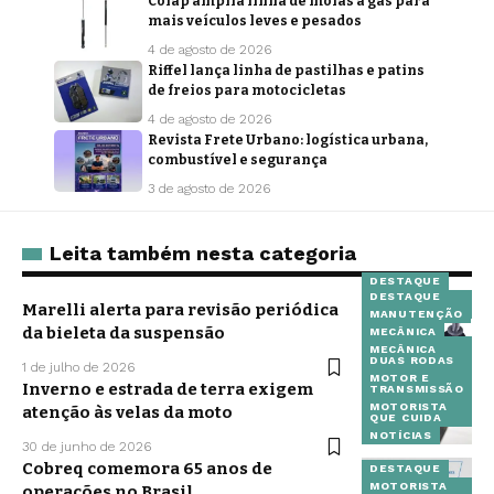
Cofap amplia linha de molas a gás para
mais veículos leves e pesados
4 de agosto de 2026
Riffel lança linha de pastilhas e patins
de freios para motocicletas
4 de agosto de 2026
Revista Frete Urbano: logística urbana,
combustível e segurança
3 de agosto de 2026
Leita também nesta categoria
DESTAQUE
DESTAQUE
MOTORISTA
Marelli alerta para revisão periódica
QUE CUIDA
MANUTENÇÃO
NOTÍCIAS
da bieleta da suspensão
MECÂNICA
PEÇAS E
MECÂNICA
ACESSÓRIOS
DUAS RODAS
1 de julho de 2026
MOTOR E
Inverno e estrada de terra exigem
TRANSMISSÃO
MOTORISTA
atenção às velas da moto
QUE CUIDA
NOTÍCIAS
30 de junho de 2026
Cobreq comemora 65 anos de
DESTAQUE
MOTORISTA
operações no Brasil