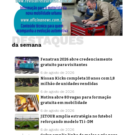
DESTAQUES
da semana
Fenatran 2026 abre credenciamento
gratuito para visitantes
6 de agosto de 2026
Nissan Kicks completa 10 anos com 1,8
milhão de unidades vendidas
6 de agosto de 2026
Motiva abre 80 vagas para formação
gratuita em mobilidade
6 de agosto de 2026
JETOUR amplia estratégia no futebol
reforçando modelo T1 i-DM
6 de agosto de 2026