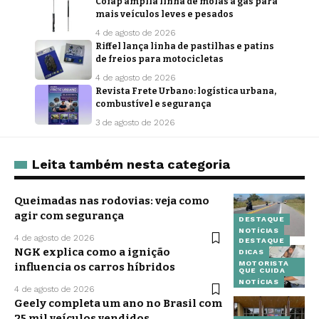
Cofap amplia linha de molas a gás para
mais veículos leves e pesados
4 de agosto de 2026
Riffel lança linha de pastilhas e patins
de freios para motocicletas
4 de agosto de 2026
Revista Frete Urbano: logística urbana,
combustível e segurança
3 de agosto de 2026
Leita também nesta categoria
Queimadas nas rodovias: veja como
agir com segurança
DESTAQUE
NOTÍCIAS
4 de agosto de 2026
DESTAQUE
NGK explica como a ignição
DICAS
MOTORISTA
influencia os carros híbridos
QUE CUIDA
NOTÍCIAS
4 de agosto de 2026
Geely completa um ano no Brasil com
25 mil veículos vendidos