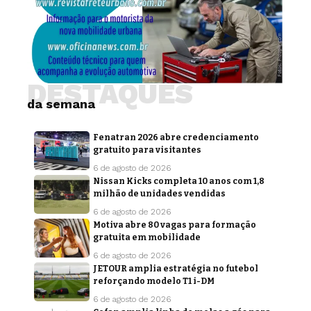
DESTAQUES
da semana
Fenatran 2026 abre credenciamento
gratuito para visitantes
6 de agosto de 2026
Nissan Kicks completa 10 anos com 1,8
milhão de unidades vendidas
6 de agosto de 2026
Motiva abre 80 vagas para formação
gratuita em mobilidade
6 de agosto de 2026
JETOUR amplia estratégia no futebol
reforçando modelo T1 i-DM
6 de agosto de 2026