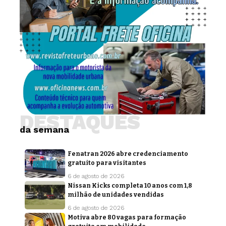
DESTAQUES
da semana
Fenatran 2026 abre credenciamento
gratuito para visitantes
6 de agosto de 2026
Nissan Kicks completa 10 anos com 1,8
milhão de unidades vendidas
6 de agosto de 2026
Motiva abre 80 vagas para formação