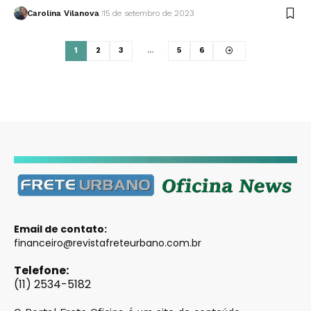
Carolina Vilanova
15 de setembro de 2023
1
2
3
…
5
6
Email de contato:
financeiro@revistafreteurbano.com.br
Telefone:
(11) 2534-5182