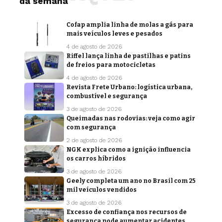
da semana
Cofap amplia linha de molas a gás para
mais veículos leves e pesados
4 de agosto de 2026
Riffel lança linha de pastilhas e patins
de freios para motocicletas
4 de agosto de 2026
Revista Frete Urbano: logística urbana,
combustível e segurança
3 de agosto de 2026
Queimadas nas rodovias: veja como agir
com segurança
2 de agosto de 2026
NGK explica como a ignição influencia
os carros híbridos
3 de agosto de 2026
Geely completa um ano no Brasil com 25
mil veículos vendidos
3 de agosto de 2026
Excesso de confiança nos recursos de
segurança pode aumentar acidentes