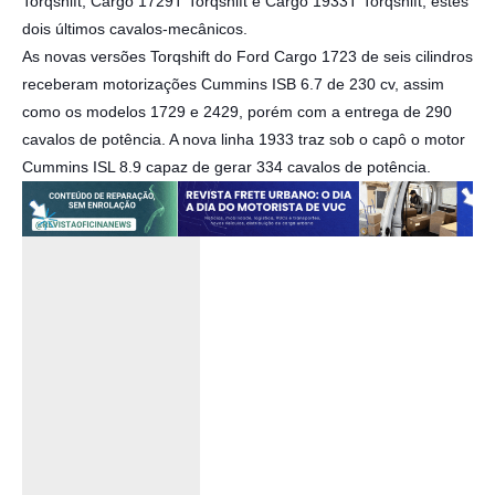
Torqshift, Cargo 1729T Torqshift e Cargo 1933T Torqshift, estes
dois últimos cavalos-mecânicos.
As novas versões Torqshift do Ford Cargo 1723 de seis cilindros
receberam motorizações Cummins ISB 6.7 de 230 cv, assim
como os modelos 1729 e 2429, porém com a entrega de 290
cavalos de potência. A nova linha 1933 traz sob o capô o motor
Cummins ISL 8.9 capaz de gerar 334 cavalos de potência.