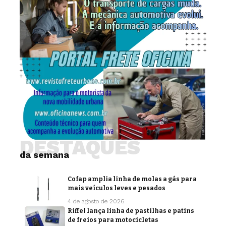
DESTAQUES
da semana
Cofap amplia linha de molas a gás para
mais veículos leves e pesados
4 de agosto de 2026
Riffel lança linha de pastilhas e patins
de freios para motocicletas