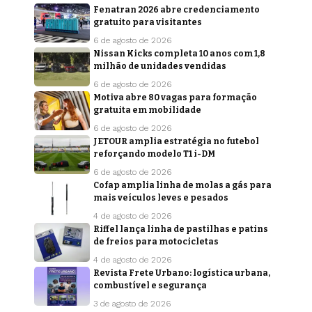
Fenatran 2026 abre credenciamento
gratuito para visitantes
6 de agosto de 2026
Nissan Kicks completa 10 anos com 1,8
milhão de unidades vendidas
6 de agosto de 2026
Motiva abre 80 vagas para formação
gratuita em mobilidade
6 de agosto de 2026
JETOUR amplia estratégia no futebol
reforçando modelo T1 i-DM
6 de agosto de 2026
Cofap amplia linha de molas a gás para
mais veículos leves e pesados
4 de agosto de 2026
Riffel lança linha de pastilhas e patins
de freios para motocicletas
4 de agosto de 2026
Revista Frete Urbano: logística urbana,
combustível e segurança
3 de agosto de 2026