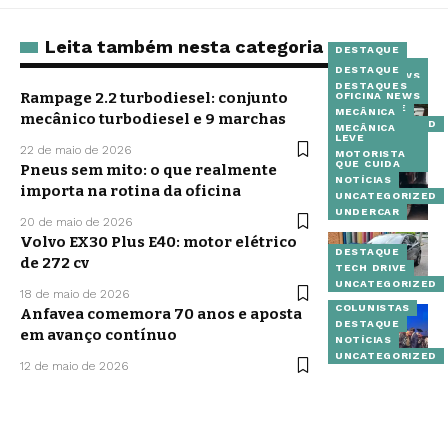
Leita também nesta categoria
DESTAQUE
DESTAQUES
DESTAQUE
OFICINA NEWS
DESTAQUES
NOTÍCIAS
Rampage 2.2 turbodiesel: conjunto
OFICINA NEWS
TECH DRIVE
MECÂNICA
mecânico turbodiesel e 9 marchas
UNCATEGORIZED
MECÂNICA
LEVE
VEÍCULOS
22 de maio de 2026
MOTORISTA
QUE CUIDA
Pneus sem mito: o que realmente
NOTÍCIAS
importa na rotina da oficina
UNCATEGORIZED
UNDERCAR
20 de maio de 2026
Volvo EX30 Plus E40: motor elétrico
DESTAQUE
de 272 cv
TECH DRIVE
UNCATEGORIZED
18 de maio de 2026
COLUNISTAS
Anfavea comemora 70 anos e aposta
DESTAQUE
em avanço contínuo
NOTÍCIAS
UNCATEGORIZED
12 de maio de 2026