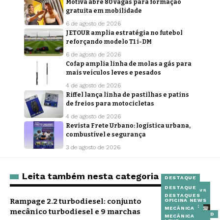
Motiva abre 80 vagas para formação
gratuita em mobilidade
6 de agosto de 2026
JETOUR amplia estratégia no futebol
reforçando modelo T1 i-DM
6 de agosto de 2026
Cofap amplia linha de molas a gás para
mais veículos leves e pesados
4 de agosto de 2026
Riffel lança linha de pastilhas e patins
de freios para motocicletas
4 de agosto de 2026
Revista Frete Urbano: logística urbana,
combustível e segurança
3 de agosto de 2026
Leita também nesta categoria
DESTAQUE
DESTAQUES
DESTAQUE
OFICINA NEWS
DESTAQUES
NOTÍCIAS
Rampage 2.2 turbodiesel: conjunto
OFICINA NEWS
TECH DRIVE
MECÂNICA
mecânico turbodiesel e 9 marchas
UNCATEGORIZED
MECÂNICA