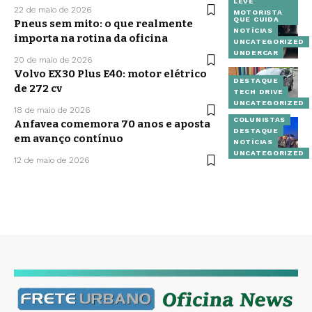
LEVE
VEÍCULOS
22 de maio de 2026
MOTORISTA
QUE CUIDA
Pneus sem mito: o que realmente
NOTÍCIAS
importa na rotina da oficina
UNCATEGORIZED
UNDERCAR
20 de maio de 2026
Volvo EX30 Plus E40: motor elétrico
DESTAQUE
de 272 cv
TECH DRIVE
UNCATEGORIZED
18 de maio de 2026
COLUNISTAS
Anfavea comemora 70 anos e aposta
DESTAQUE
em avanço contínuo
NOTÍCIAS
UNCATEGORIZED
12 de maio de 2026