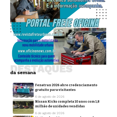
DESTAQUES
da semana
Fenatran 2026 abre credenciamento
gratuito para visitantes
6 de agosto de 2026
Nissan Kicks completa 10 anos com 1,8
milhão de unidades vendidas
6 de agosto de 2026