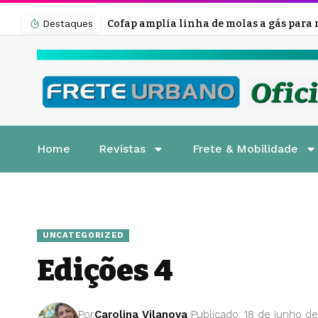
Destaques
Cofap amplia linha de molas a gás para mais veículos leves e pesados
Home
Revistas
Frete & Mobilidade
UNCATEGORIZED
Edições 4
Por
Carolina Vilanova
Publicado: 18 de junho d