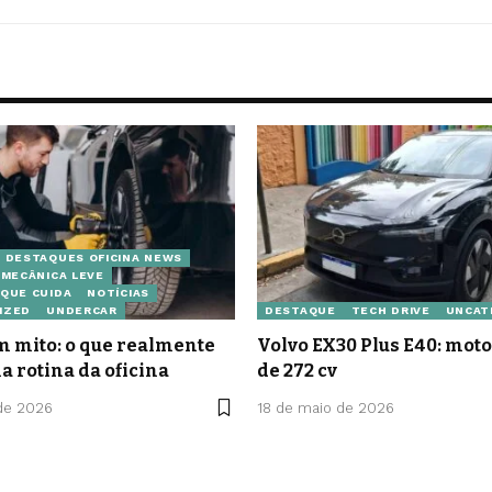
DESTAQUES OFICINA NEWS
MECÂNICA LEVE
QUE CUIDA
NOTÍCIAS
IZED
UNDERCAR
DESTAQUE
TECH DRIVE
UNCAT
 mito: o que realmente
Volvo EX30 Plus E40: moto
a rotina da oficina
de 272 cv
de 2026
18 de maio de 2026