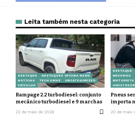
Leita também nesta categoria
DESTAQUE
DESTAQUE
DESTAQUES OFICINA NEWS
MECÂNICA
NOTÍCIAS
TECH DRIVE
UNCATEGORIZED
MOTORISTA 
VEÍCULOS
UNCATEGOR
Rampage 2.2 turbodiesel: conjunto
Pneus sem
mecânico turbodiesel e 9 marchas
importa n
22 de maio de 2026
20 de maio 