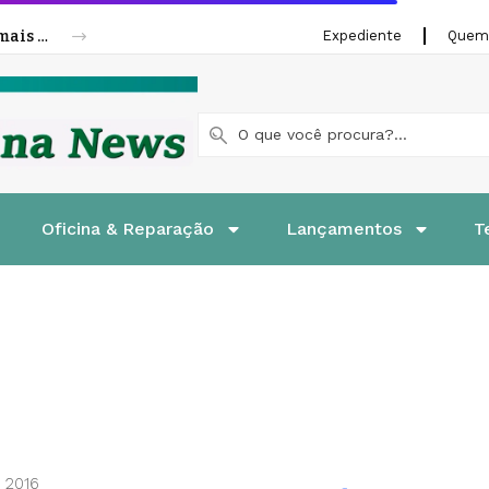
Riffel lança linha de pastilhas e patins de freios para motocicletas
Expediente
Quem
Oficina & Reparação
Lançamentos
T
e 2016