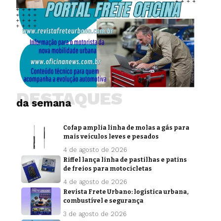
DESTAQUES
da semana
Cofap amplia linha de molas a gás para
mais veículos leves e pesados
4 de agosto de 2026
Riffel lança linha de pastilhas e patins
de freios para motocicletas
4 de agosto de 2026
Revista Frete Urbano: logística urbana,
combustível e segurança
3 de agosto de 2026