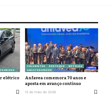
COLUNISTAS
DESTAQUE
NOTÍCIAS
EGORIZED
UNCATEGORIZED
r elétrico
Anfavea comemora 70 anos e
aposta em avanço contínuo
12 de maio de 2026