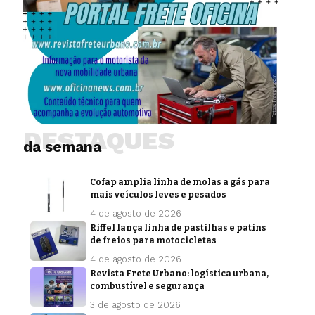
DESTAQUES
da semana
Cofap amplia linha de molas a gás para
mais veículos leves e pesados
4 de agosto de 2026
Riffel lança linha de pastilhas e patins
de freios para motocicletas
4 de agosto de 2026
Revista Frete Urbano: logística urbana,
combustível e segurança
3 de agosto de 2026