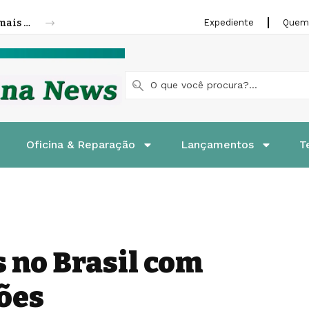
Cofap amplia linha de molas a gás para mais veículos leves e pesados
Expediente
Quem
Oficina & Reparação
Lançamentos
T
s no Brasil com
ções