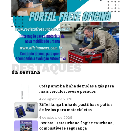
DESTAQUES
da semana
Cofap amplia linha de molas a gás para
mais veículos leves e pesados
4 de agosto de 2026
Riffel lança linha de pastilhas e patins
de freios para motocicletas
4 de agosto de 2026
Revista Frete Urbano: logística urbana,
combustível e segurança