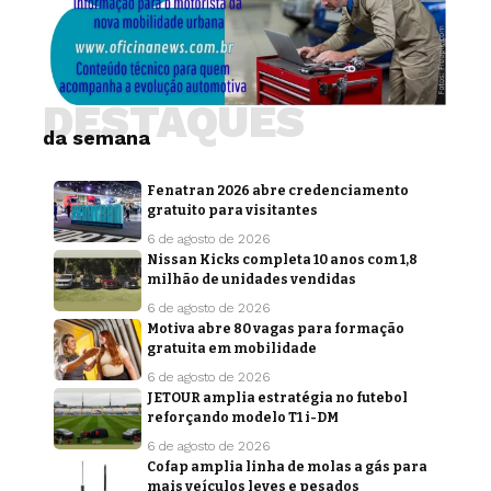
DESTAQUES
da semana
Fenatran 2026 abre credenciamento
gratuito para visitantes
6 de agosto de 2026
Nissan Kicks completa 10 anos com 1,8
milhão de unidades vendidas
6 de agosto de 2026
Motiva abre 80 vagas para formação
gratuita em mobilidade
6 de agosto de 2026
JETOUR amplia estratégia no futebol
reforçando modelo T1 i-DM
6 de agosto de 2026
Cofap amplia linha de molas a gás para
mais veículos leves e pesados