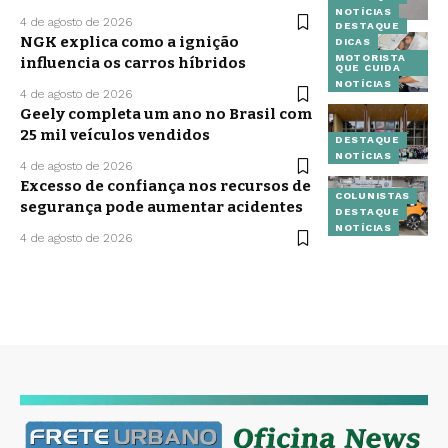
NOTÍCIAS
4 de agosto de 2026
DESTAQUE
NGK explica como a ignição
DICAS
MOTORISTA
influencia os carros híbridos
QUE CUIDA
NOTÍCIAS
4 de agosto de 2026
Geely completa um ano no Brasil com
25 mil veículos vendidos
DESTAQUE
NOTÍCIAS
4 de agosto de 2026
Excesso de confiança nos recursos de
COLUNISTAS
segurança pode aumentar acidentes
DESTAQUE
NOTÍCIAS
4 de agosto de 2026