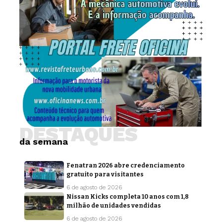
DESTAQUES
da semana
Fenatran 2026 abre credenciamento
gratuito para visitantes
6 de agosto de 2026
Nissan Kicks completa 10 anos com 1,8
milhão de unidades vendidas
6 de agosto de 2026