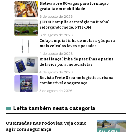
Motiva abre 80 vagas para formação
gratuita em mobilidade
6 de agosto de 2026
JETOUR amplia estratégia no futebol
reforçando modelo T1 i-DM
6 de agosto de 2026
Cofap amplia linha de molas a gás para
mais veículos leves e pesados
4 de agosto de 2026
Riffel lança linha de pastilhas e patins
de freios para motocicletas
4 de agosto de 2026
Revista Frete Urbano: logística urbana,
combustível e segurança
3 de agosto de 2026
Leita também nesta categoria
Queimadas nas rodovias: veja como
agir com segurança
DESTAQUE