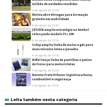
milhão de unidades vendidas
6 de agosto de 2026
Motiva abre 80 vagas para formação
gratuita em mobilidade
6 de agosto de 2026
JETOUR amplia estratégia no futebol
reforçando modelo T1 i-DM
6 de agosto de 2026
Cofap amplia linha de molas a gás para
mais veículos leves e pesados
4 de agosto de 2026
Riffel lança linha de pastilhas e patins
de freios para motocicletas
4 de agosto de 2026
Revista Frete Urbano: logística urbana,
combustível e segurança
3 de agosto de 2026
Leita também nesta categoria