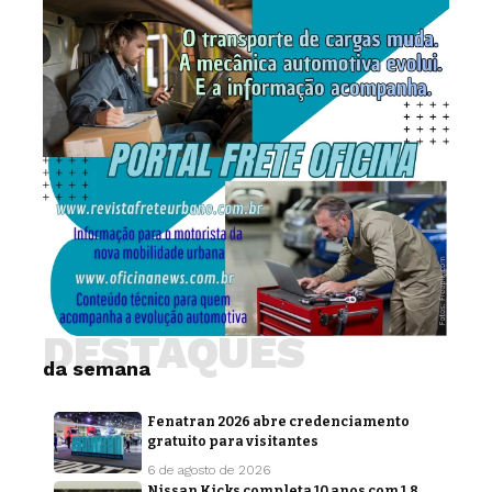
DESTAQUES
da semana
Fenatran 2026 abre credenciamento
gratuito para visitantes
6 de agosto de 2026
Nissan Kicks completa 10 anos com 1,8