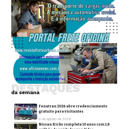
DESTAQUES
da semana
Fenatran 2026 abre credenciamento
gratuito para visitantes
6 de agosto de 2026
Nissan Kicks completa 10 anos com 1,8