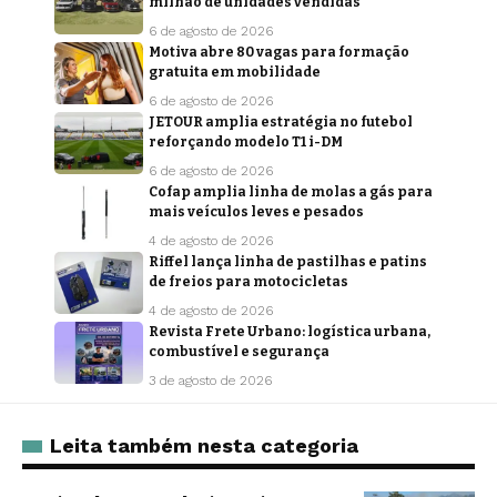
milhão de unidades vendidas
6 de agosto de 2026
Motiva abre 80 vagas para formação
gratuita em mobilidade
6 de agosto de 2026
JETOUR amplia estratégia no futebol
reforçando modelo T1 i-DM
6 de agosto de 2026
Cofap amplia linha de molas a gás para
mais veículos leves e pesados
4 de agosto de 2026
Riffel lança linha de pastilhas e patins
de freios para motocicletas
4 de agosto de 2026
Revista Frete Urbano: logística urbana,
combustível e segurança
3 de agosto de 2026
Leita também nesta categoria