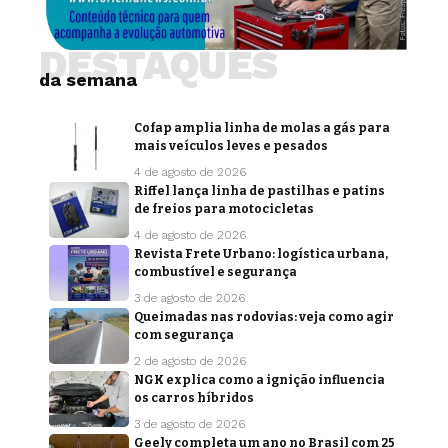
DESTAQUES
da semana
Cofap amplia linha de molas a gás para
mais veículos leves e pesados
4 de agosto de 2026
Riffel lança linha de pastilhas e patins
de freios para motocicletas
4 de agosto de 2026
Revista Frete Urbano: logística urbana,
combustível e segurança
3 de agosto de 2026
Queimadas nas rodovias: veja como agir
com segurança
2 de agosto de 2026
NGK explica como a ignição influencia
os carros híbridos
3 de agosto de 2026
Geely completa um ano no Brasil com 25