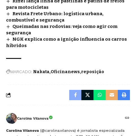
Riffel lança linha de pastilhas e patins de freios
para motocicletas
Revista Frete Urbano: logística urbana,
combustível e segurança
Queimadas nas rodovias: veja como agir com
segurança
NGK explica como a ignição influencia os carros
híbridos
MARCADO:
Nakata
Oficinanews
reposição
Carolina Vilanova
Carolina Vilanova
(@carolina.vilanova) é jornalista especializada